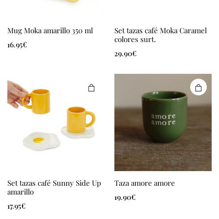
Mug Moka amarillo 350 ml
Set tazas café Moka Caramel
colores surt.
16.95
€
29.90
€
Set tazas café Sunny Side Up
Taza amore amore
amarillo
19.90
€
17.95
€