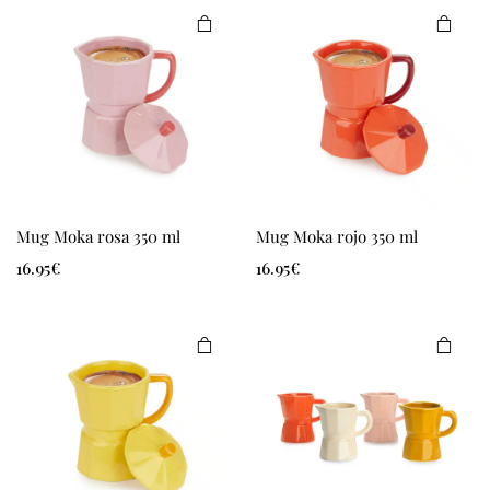
cio
cio
nimo
ximo
Mug Moka rosa 350 ml
Mug Moka rojo 350 ml
16.95
€
16.95
€