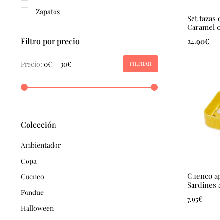
Zapatos
Set tazas
Caramel c
Filtro por precio
24.90
€
Precio:
0€
—
30€
FILTRAR
Precio
Precio
mínimo
máximo
Colección
Ambientador
Copa
Cuenco ap
Cuenco
Sardines 
Fondue
7.95
€
Halloween