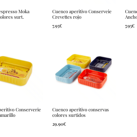
 espresso Moka
Cuenco aperitivo Conserveie
Cuenc
olores surt.
Crevettes rojo
Ancho
7.95
€
7.95
€
eritivo Conserverie
Cuenco aperitivo conservas
amarillo
colores surtidos
29.90
€