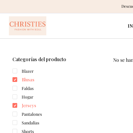
Descue
IN
Categorías del producto
No se ha
Blazer
Blusas
Faldas
Hogar
Jerseys
Pantalones
Sandalias
Shorts